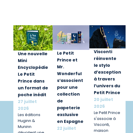
Visconti
Le Petit
Une nouvelle
réinvente
Prince et
Mini
le stylo
Mr.
Encyclopédie
d’exception
Wonderful
Le Petit
à travers
s’associent
Prince dans
l’univers du
pour une
un format de
Petit Prince
collection
poche inédit
20 juillet
de
27 juillet
2026
papeterie
2026
Le Petit Prince
exclusive
Les éditions
s'associe à
Huginn &
en Espagne
Visconti,
Muninn
22 juillet
maison
dévoilent une