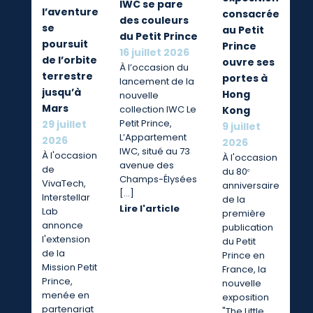
IWC se pare
l’aventure
consacrée
des couleurs
se
au Petit
du Petit Prince
poursuit
Prince
16 juillet 2026
de l’orbite
ouvre ses
À l’occasion du
terrestre
portes à
lancement de la
jusqu’à
Hong
nouvelle
Mars
collection IWC Le
Kong
Petit Prince,
29 juillet
9 juillet
L’Appartement
2026
2026
IWC, situé au 73
À l'occasion
À l'occasion
avenue des
de
du 80ᵉ
Champs-Élysées
VivaTech,
anniversaire
[…]
Interstellar
de la
Lire l'article
Lab
première
annonce
publication
l'extension
du Petit
de la
Prince en
Mission Petit
France, la
Prince,
nouvelle
menée en
exposition
partenariat
"The Little