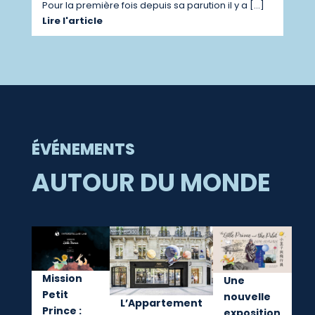
Pour la première fois depuis sa parution il y a […]
Lire l'article
ÉVÉNEMENTS
AUTOUR DU MONDE
Mission
Une
Petit
nouvelle
L’Appartement
Prince :
exposition