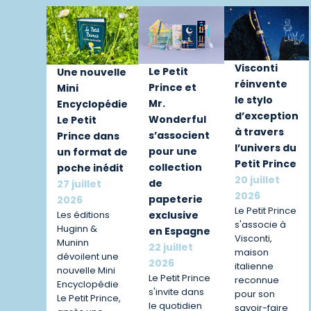
Visconti
Le Petit
Une nouvelle
réinvente
Prince et
Mini
le stylo
Mr.
Encyclopédie
d’exception
Wonderful
Le Petit
à travers
s’associent
Prince dans
l’univers du
pour une
un format de
Petit Prince
collection
poche inédit
20 juillet
de
27 juillet
2026
papeterie
2026
Le Petit Prince
exclusive
Les éditions
s'associe à
Huginn &
en Espagne
Visconti,
Muninn
22 juillet
maison
dévoilent une
2026
italienne
nouvelle Mini
Le Petit Prince
reconnue
Encyclopédie
s'invite dans
pour son
Le Petit Prince,
le quotidien
savoir-faire