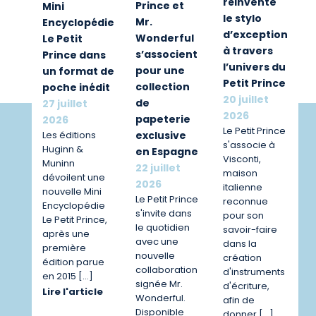
réinvente
Prince et
Mini
le stylo
Mr.
Encyclopédie
d’exception
Wonderful
Le Petit
à travers
s’associent
Prince dans
l’univers du
pour une
un format de
Petit Prince
collection
poche inédit
20 juillet
de
27 juillet
2026
papeterie
2026
Le Petit Prince
exclusive
Les éditions
s'associe à
Huginn &
en Espagne
Visconti,
Muninn
22 juillet
maison
dévoilent une
2026
italienne
nouvelle Mini
Le Petit Prince
reconnue
Encyclopédie
s'invite dans
pour son
Le Petit Prince,
le quotidien
savoir-faire
après une
avec une
dans la
première
nouvelle
création
édition parue
collaboration
d'instruments
en 2015 […]
signée Mr.
d'écriture,
Lire l'article
Wonderful.
afin de
Disponible
donner […]