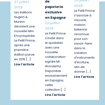
20 juillet
de
27 juillet
2026
papeterie
2026
Le Petit Prince
exclusive
Les éditions
s'associe à
Huginn &
en Espagne
Visconti,
Muninn
22 juillet
maison
dévoilent une
2026
italienne
nouvelle Mini
Le Petit Prince
reconnue
Encyclopédie
s'invite dans
pour son
Le Petit Prince,
le quotidien
savoir-faire
après une
avec une
dans la
première
nouvelle
création
édition parue
collaboration
d'instruments
en 2015 […]
signée Mr.
d'écriture,
Lire l'article
Wonderful.
afin de
Disponible
donner […]
exclusivement
Lire l'article
en Espagne,
cette
collection […]
Lire l'article