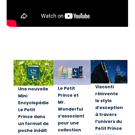
Visconti
Le Petit
Une nouvelle
réinvente
Prince et
Mini
le stylo
Mr.
Encyclopédie
d’exception
Wonderful
Le Petit
à travers
s’associent
Prince dans
l’univers du
pour une
un format de
Petit Prince
collection
poche inédit