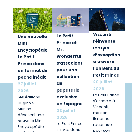
Visconti
Le Petit
Une nouvelle
réinvente
Prince et
Mini
le stylo
Mr.
Encyclopédie
d’exception
Wonderful
Le Petit
à travers
s’associent
Prince dans
l’univers du
pour une
un format de
Petit Prince
collection
poche inédit
20 juillet
de
27 juillet
2026
papeterie
2026
Le Petit Prince
exclusive
Les éditions
s'associe à
Huginn &
en Espagne
Visconti,
Muninn
22 juillet
maison
dévoilent une
2026
italienne
nouvelle Mini
Le Petit Prince
reconnue
Encyclopédie
s'invite dans
pour son