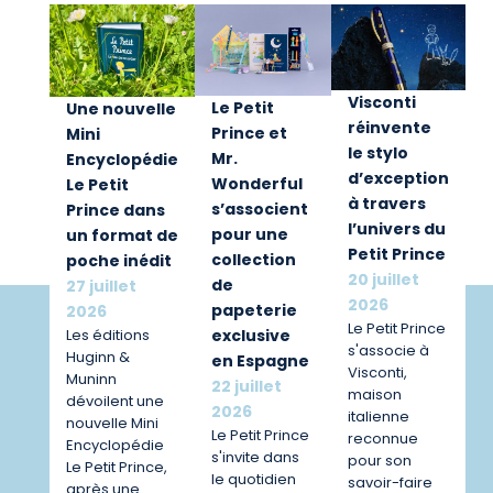
Visconti
Le Petit
Une nouvelle
réinvente
Prince et
Mini
le stylo
Mr.
Encyclopédie
d’exception
Wonderful
Le Petit
à travers
s’associent
Prince dans
l’univers du
pour une
un format de
Petit Prince
collection
poche inédit
20 juillet
de
27 juillet
2026
papeterie
2026
Le Petit Prince
exclusive
Les éditions
s'associe à
Huginn &
en Espagne
Visconti,
Muninn
22 juillet
maison
dévoilent une
2026
italienne
nouvelle Mini
Le Petit Prince
reconnue
Encyclopédie
s'invite dans
pour son
Le Petit Prince,
le quotidien
savoir-faire
après une