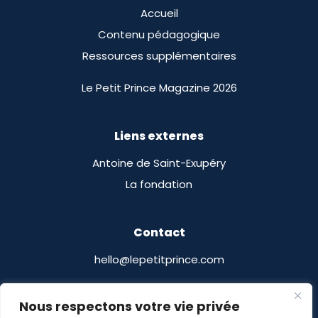
Accueil
Contenu pédagogique
Ressources supplémentaires
Le Petit Prince Magazine 2026
Liens externes
Antoine de Saint-Exupéry
La fondation
Contact
hello@lepetitprince.com
Le Petit Prince Licensing
Nous respectons votre vie privée
13 Boulevard Edgar Quinet