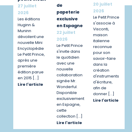
20 juillet
de
27 juillet
2026
papeterie
2026
Le Petit Prince
exclusive
Les éditions
s'associe à
Huginn &
en Espagne
Visconti,
Muninn
22 juillet
maison
dévoilent une
2026
italienne
nouvelle Mini
Le Petit Prince
reconnue
Encyclopédie
s'invite dans
pour son
Le Petit Prince,
le quotidien
savoir-faire
après une
avec une
dans la
première
nouvelle
création
édition parue
collaboration
d'instruments
en 2015 […]
signée Mr.
d'écriture,
Lire l'article
Wonderful.
afin de
Disponible
donner […]
exclusivement
Lire l'article
en Espagne,
cette
collection […]
Lire l'article