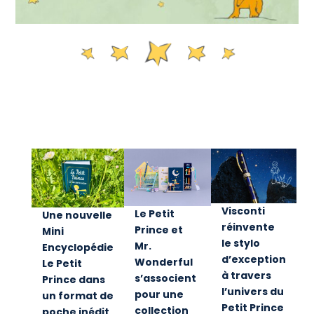
Visconti
Le Petit
Une nouvelle
réinvente
Prince et
Mini
le stylo
Mr.
Encyclopédie
d’exception
Wonderful
Le Petit
à travers
s’associent
Prince dans
l’univers du
pour une
un format de
Petit Prince
collection
poche inédit