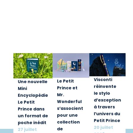
Visconti
Le Petit
Une nouvelle
réinvente
Prince et
Mini
le stylo
Mr.
Encyclopédie
d’exception
Wonderful
Le Petit
à travers
s’associent
Prince dans
l’univers du
pour une
un format de
Petit Prince
collection
poche inédit
20 juillet
de
27 juillet