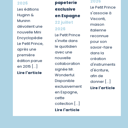
2026
papeterie
2026
Le Petit Prince
exclusive
Les éditions
s'associe à
Huginn &
en Espagne
Visconti,
Muninn
22 juillet
maison
dévoilent une
2026
italienne
nouvelle Mini
Le Petit Prince
reconnue
Encyclopédie
s'invite dans
pour son
Le Petit Prince,
le quotidien
savoir-faire
après une
avec une
dans la
première
nouvelle
création
édition parue
collaboration
d'instruments
en 2015 […]
signée Mr.
d'écriture,
Lire l'article
Wonderful.
afin de
Disponible
donner […]
exclusivement
Lire l'article
en Espagne,
cette
collection […]
Lire l'article