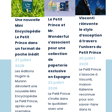
Visconti
Le Petit
Une nouvelle
réinvente
Prince et
Mini
le stylo
Mr.
Encyclopédie
d’exception
Wonderful
Le Petit
à travers
s’associent
Prince dans
l’univers du
pour une
un format de
Petit Prince
collection
poche inédit
20 juillet
de
27 juillet
2026
papeterie
2026
Le Petit Prince
exclusive
Les éditions
s'associe à
Huginn &
en Espagne
Visconti,
Muninn
22 juillet
maison
dévoilent une
2026
italienne
nouvelle Mini
Le Petit Prince
reconnue
Encyclopédie
s'invite dans
pour son
Le Petit Prince,
le quotidien
savoir-faire
après une
avec une
dans la
première