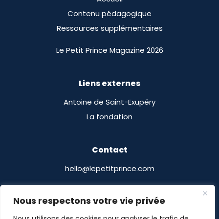
Contenu pédagogique
Ressources supplémentaires
Le Petit Prince Magazine 2026
Liens externes
Antoine de Saint-Exupéry
La fondation
Contact
hello@lepetitprince.com
Le Petit Prince Licensing
Nous respectons votre vie privée
13 Boulevard Edgar Quinet
Nous utilisons des cookies pour analyser le trafic de