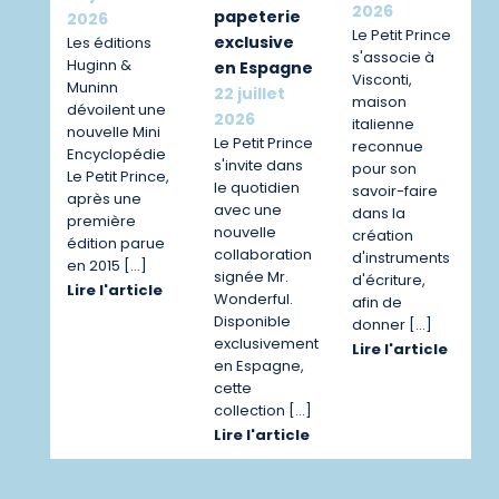
2026
papeterie
2026
Le Petit Prince
exclusive
Les éditions
s'associe à
Huginn &
en Espagne
Visconti,
Muninn
22 juillet
maison
dévoilent une
2026
italienne
nouvelle Mini
Le Petit Prince
reconnue
Encyclopédie
s'invite dans
pour son
Le Petit Prince,
le quotidien
savoir-faire
après une
avec une
dans la
première
nouvelle
création
édition parue
collaboration
d'instruments
en 2015 […]
signée Mr.
d'écriture,
Lire l'article
Wonderful.
afin de
Disponible
donner […]
exclusivement
Lire l'article
en Espagne,
cette
collection […]
Lire l'article