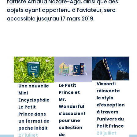
l’artiste Arnaud Nazare-Aga, ainsi que des
objets ayant appartenu à l’aviateur, sera
accessible jusqu’au 17 mars 2019.
Visconti
Le Petit
Une nouvelle
réinvente
Prince et
Mini
le stylo
Mr.
Encyclopédie
d’exception
Wonderful
Le Petit
à travers
s’associent
Prince dans
l’univers du
pour une
un format de
Petit Prince
collection
poche inédit
20 juillet
de
27 juillet