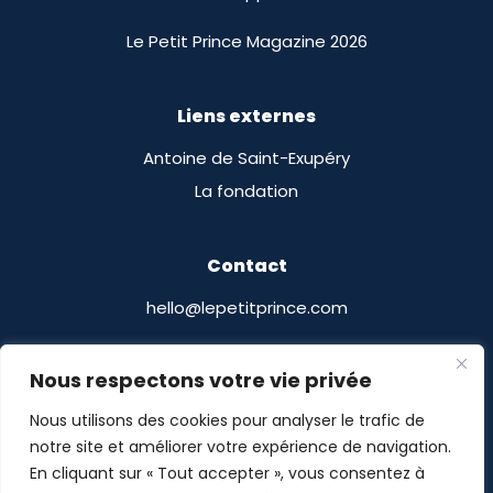
Le Petit Prince Magazine 2026
Liens externes
Antoine de Saint-Exupéry
La fondation
Contact
hello@lepetitprince.com
Le Petit Prince Licensing
Nous respectons votre vie privée
13 Boulevard Edgar Quinet
Nous utilisons des cookies pour analyser le trafic de
75014 Paris, France
notre site et améliorer votre expérience de navigation.
En cliquant sur « Tout accepter », vous consentez à