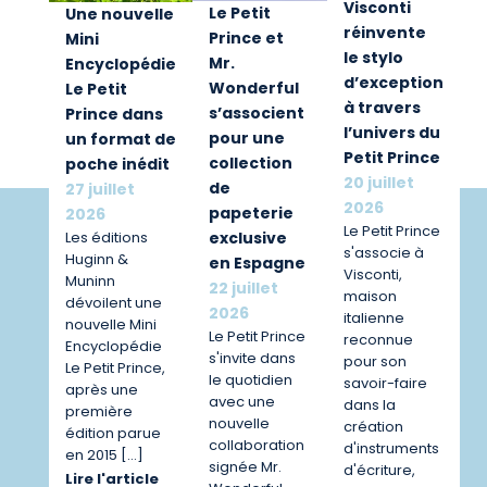
Visconti
Le Petit
Une nouvelle
réinvente
Prince et
Mini
le stylo
Mr.
Encyclopédie
d’exception
Wonderful
Le Petit
à travers
s’associent
Prince dans
l’univers du
pour une
un format de
Petit Prince
collection
poche inédit
20 juillet
de
27 juillet
2026
papeterie
2026
Le Petit Prince
exclusive
Les éditions
s'associe à
Huginn &
en Espagne
Visconti,
Muninn
22 juillet
maison
dévoilent une
2026
italienne
nouvelle Mini
Le Petit Prince
reconnue
Encyclopédie
s'invite dans
pour son
Le Petit Prince,
le quotidien
savoir-faire
après une
avec une
dans la
première
nouvelle
création
édition parue
collaboration
d'instruments
en 2015 […]
signée Mr.
d'écriture,
Lire l'article