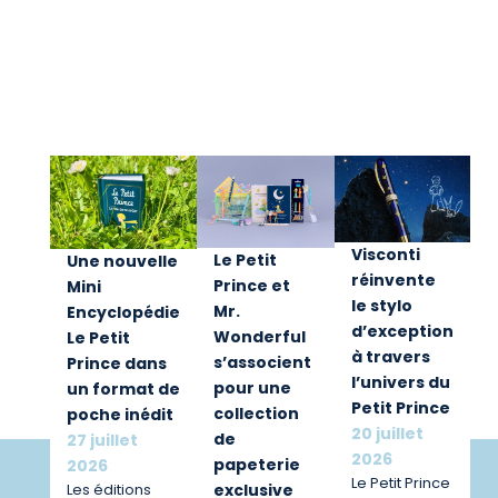
Visconti
Le Petit
Une nouvelle
réinvente
Prince et
Mini
le stylo
Mr.
Encyclopédie
d’exception
Wonderful
Le Petit
à travers
s’associent
Prince dans
l’univers du
pour une
un format de
Petit Prince
collection
poche inédit
20 juillet
de
27 juillet
2026
papeterie
2026
Le Petit Prince
exclusive
Les éditions