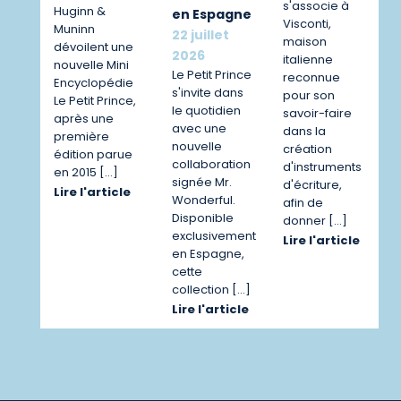
s'associe à
Huginn &
en Espagne
Visconti,
Muninn
22 juillet
maison
dévoilent une
2026
italienne
nouvelle Mini
Le Petit Prince
reconnue
Encyclopédie
s'invite dans
pour son
Le Petit Prince,
le quotidien
savoir-faire
après une
avec une
dans la
première
nouvelle
création
édition parue
collaboration
d'instruments
en 2015 […]
signée Mr.
d'écriture,
Lire l'article
Wonderful.
afin de
Disponible
donner […]
exclusivement
Lire l'article
en Espagne,
cette
collection […]
Lire l'article