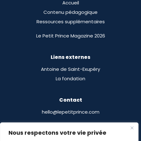
Accueil
Contenu pédagogique
Ressources supplémentaires
Le Petit Prince Magazine 2026
Liens externes
Antoine de Saint-Exupéry
La fondation
Contact
hello@lepetitprince.com
Le Petit Prince Licensing
Nous respectons votre vie privée
13 Boulevard Edgar Quinet