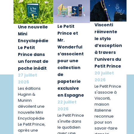
Visconti
Le Petit
Une nouvelle
réinvente
Prince et
Mini
le stylo
Mr.
Encyclopédie
d’exception
Wonderful
Le Petit
à travers
s’associent
Prince dans
l’univers du
pour une
un format de
Petit Prince
collection
poche inédit
20 juillet
de
27 juillet
2026
papeterie
2026
Le Petit Prince
exclusive
Les éditions
s'associe à
Huginn &
en Espagne
Visconti,
Muninn
22 juillet
maison
dévoilent une
2026
italienne
nouvelle Mini
Le Petit Prince
reconnue
Encyclopédie
s'invite dans
pour son
Le Petit Prince,
le quotidien
savoir-faire
après une
avec une