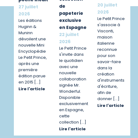
20 juillet
de
27 juillet
2026
papeterie
2026
Le Petit Prince
exclusive
Les éditions
s'associe à
Huginn &
en Espagne
Visconti,
Muninn
22 juillet
maison
dévoilent une
2026
italienne
nouvelle Mini
Le Petit Prince
reconnue
Encyclopédie
s'invite dans
pour son
Le Petit Prince,
le quotidien
savoir-faire
après une
avec une
dans la
première
nouvelle
création
édition parue
collaboration
d'instruments
en 2015 […]
signée Mr.
d'écriture,
Lire l'article
Wonderful.
afin de
Disponible
donner […]
exclusivement
Lire l'article
en Espagne,
cette
collection […]
Lire l'article