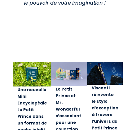
le pouvoir de votre imagination !
Visconti
Le Petit
Une nouvelle
réinvente
Prince et
Mini
le stylo
Mr.
Encyclopédie
d’exception
Wonderful
Le Petit
à travers
s’associent
Prince dans
l’univers du
pour une
un format de
Petit Prince
collection
poche inédit