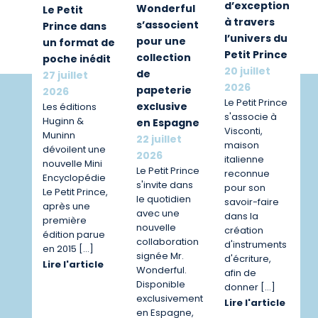
d’exception
Wonderful
Le Petit
à travers
s’associent
Prince dans
l’univers du
pour une
un format de
Petit Prince
collection
poche inédit
20 juillet
de
27 juillet
2026
papeterie
2026
Le Petit Prince
exclusive
Les éditions
s'associe à
Huginn &
en Espagne
Visconti,
Muninn
22 juillet
maison
dévoilent une
2026
italienne
nouvelle Mini
Le Petit Prince
reconnue
Encyclopédie
s'invite dans
pour son
Le Petit Prince,
le quotidien
savoir-faire
après une
avec une
dans la
première
nouvelle
création
édition parue
collaboration
d'instruments
en 2015 […]
signée Mr.
d'écriture,
Lire l'article
Wonderful.
afin de
Disponible
donner […]
exclusivement
Lire l'article
en Espagne,