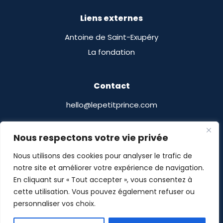
Liens externes
Antoine de Saint-Exupéry
La fondation
Contact
hello@lepetitprince.com
Le Petit Prince Licensing
Nous respectons votre vie privée
13 Boulevard Edgar Quinet
Nous utilisons des cookies pour analyser le trafic de
75014 Paris, France
notre site et améliorer votre expérience de navigation.
En cliquant sur « Tout accepter », vous consentez à
cette utilisation. Vous pouvez également refuser ou
personnaliser vos choix.
Le Petit Prince® © POMASE 2026
-
Mentions légales
-
Politique de confidentialité
- Site imaginé par