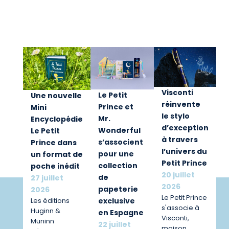
Visconti
Le Petit
Une nouvelle
réinvente
Prince et
Mini
le stylo
Mr.
Encyclopédie
d’exception
Wonderful
Le Petit
à travers
s’associent
Prince dans
l’univers du
pour une
un format de
Petit Prince
collection
poche inédit
20 juillet
de
27 juillet
2026
papeterie
2026
Le Petit Prince
exclusive
Les éditions
s'associe à
Huginn &
en Espagne
Visconti,
Muninn
22 juillet
maison