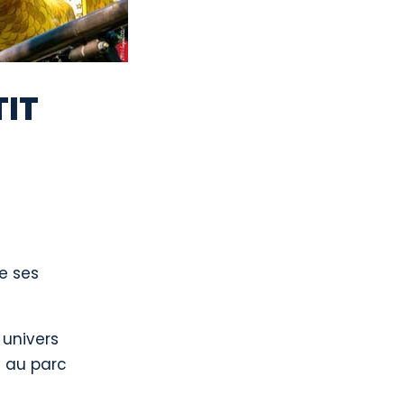
TIT
re ses
 univers
t au parc