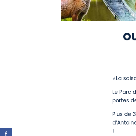
OU
⭐
La sais
Le Parc d
portes d
Plus de 3
d’Antoin
!