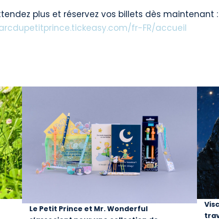
ttendez plus et réservez vos billets dès maintenant :
parcdupetitprince.tickeasy.com/fr-FR/accueil
t
Vis
Le Petit Prince et Mr. Wonderful
trav