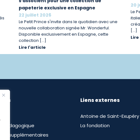
s’associent pour une collection de
20 j
papeterie exclusive en Espagne
Le P
22 juillet 2026
rès
ital
Le Petit Prince s'invite dans le quotidien avec une
créa
nouvelle collaboration signée Mr. Wonderful.
[…]
Disponible exclusivement en Espagne, cette
Lire
collection […]
Lire l'article
tiles
Liens externes
Antoine de Saint-Exupéry
.
u pédagogique
La fondation
ces supplémentaires