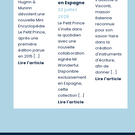
Huginn &
en Espagne
Visconti,
Muninn
22 juillet
maison
dévoilent une
2026
italienne
nouvelle Mini
Le Petit Prince
reconnue
Encyclopédie
s'invite dans
pour son
Le Petit Prince,
le quotidien
savoir-faire
après une
avec une
dans la
première
nouvelle
création
édition parue
collaboration
d'instruments
en 2015 […]
signée Mr.
d'écriture,
Lire l'article
Wonderful.
afin de
Disponible
donner […]
exclusivement
Lire l'article
en Espagne,
cette
collection […]
Lire l'article