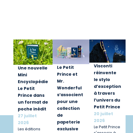
Visconti
Le Petit
Une nouvelle
réinvente
Prince et
Mini
le stylo
Mr.
Encyclopédie
d’exception
Wonderful
Le Petit
à travers
s’associent
Prince dans
l’univers du
pour une
un format de
Petit Prince
collection
poche inédit
20 juillet
de
27 juillet
2026
papeterie
2026
Le Petit Prince
exclusive
Les éditions
s'associe à