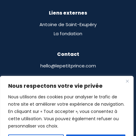
Liens externes
Antoine de Saint-Exupéry
La fondation
Contact
hello@lepetitprince.com
Le Petit Prince Licensing
Nous respectons votre vie privée
13 Boulevard Edgar Quinet
Nous utilisons des cookies pour analyser le trafic de
75014 Paris, France
notre site et améliorer votre expérience de navigation.
En cliquant sur « Tout accepter », vous consentez à
cette utilisation. Vous pouvez également refuser ou
personnaliser vos choix.
Le Petit Prince® © POMASE 2026
-
Mentions légales
-
Politique de confidentialité
- Site imaginé par