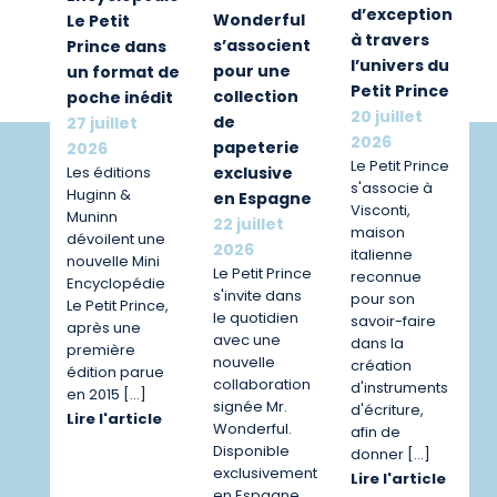
d’exception
Wonderful
Le Petit
à travers
s’associent
Prince dans
l’univers du
pour une
un format de
Petit Prince
collection
poche inédit
20 juillet
de
27 juillet
2026
papeterie
2026
Le Petit Prince
exclusive
Les éditions
s'associe à
Huginn &
en Espagne
Visconti,
Muninn
22 juillet
maison
dévoilent une
2026
italienne
nouvelle Mini
Le Petit Prince
reconnue
Encyclopédie
s'invite dans
pour son
Le Petit Prince,
le quotidien
savoir-faire
après une
avec une
dans la
première
nouvelle
création
édition parue
collaboration
d'instruments
en 2015 […]
signée Mr.
d'écriture,
Lire l'article
Wonderful.
afin de
Disponible
donner […]
exclusivement
Lire l'article
en Espagne,