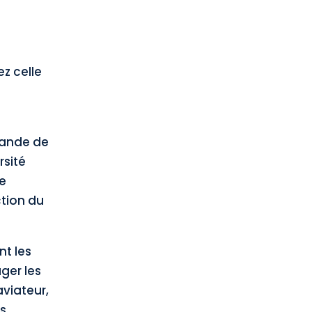
ez celle
emande de
rsité
e
ction du
nt les
ger les
viateur,
ts