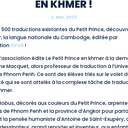
EN KHMER !
2, Mar, 2023
 500 traductions existantes du Petit Prince, découvr
r
, la langue nationale du Cambodge, éditée par
ation
SIPAR
!
l’association édite Le Petit Prince en khmer à la d
e Macquet, alors professeur de traduction à l’Unive
 Phnom Penh. Ce sont des élèves triés sur le volet d
ité qui se sont attelés à la complexe tâche de tradu
khmer.
iobus, décorés aux couleurs du Petit Prince, arpente
s de Phnom Penh et la province d’Angkor pour parta
et la pensée humaniste d’Antoine de Saint-Exupéry, a
 dessinateur, grand reporter et inventeur, aux enfan