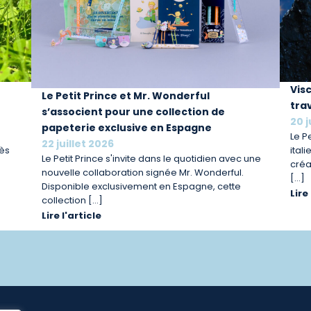
t
Vis
Le Petit Prince et Mr. Wonderful
trav
s’associent pour une collection de
20 j
papeterie exclusive en Espagne
Le P
22 juillet 2026
rès
ital
Le Petit Prince s'invite dans le quotidien avec une
créa
nouvelle collaboration signée Mr. Wonderful.
[…]
Disponible exclusivement en Espagne, cette
Lire
collection […]
Lire l'article