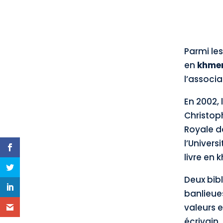
Parmi les
en
khme
l’associ
En 2002, 
Christoph
Royale de
l’Univers
livre en 
Deux bibl
banlieue
valeurs 
écrivain,