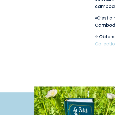
cambodgi
«C’est ai
Cambodge
⭐ Obtene
Collecti