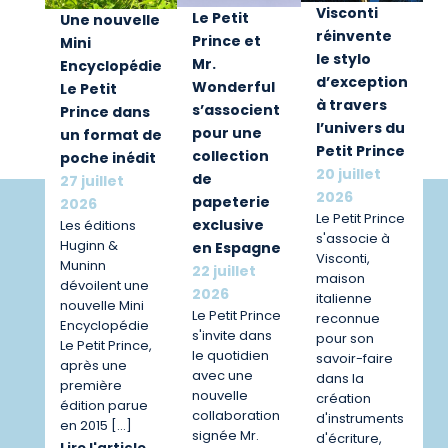
Visconti
Le Petit
Une nouvelle
réinvente
Prince et
Mini
le stylo
Mr.
Encyclopédie
d’exception
Wonderful
Le Petit
à travers
s’associent
Prince dans
l’univers du
pour une
un format de
Petit Prince
collection
poche inédit
20 juillet
de
27 juillet
2026
papeterie
2026
Le Petit Prince
exclusive
Les éditions
s'associe à
Huginn &
en Espagne
Visconti,
Muninn
22 juillet
maison
dévoilent une
2026
italienne
nouvelle Mini
Le Petit Prince
reconnue
Encyclopédie
s'invite dans
pour son
Le Petit Prince,
le quotidien
savoir-faire
après une
avec une
dans la
première
nouvelle
création
édition parue
collaboration
d'instruments
en 2015 […]
signée Mr.
d'écriture,
Lire l'article