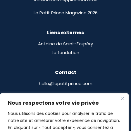
Le Petit Prince Magazine 2026
Liens externes
Antoine de Saint-Exupéry
La fondation
Contact
hello@lepetitprince.com
Le Petit Prince Licensing
Nous respectons votre vie privée
13 Boulevard Edgar Quinet
Nous utilisons des cookies pour analyser le trafic de
75014 Paris, France
notre site et améliorer votre expérience de navigation.
En cliquant sur « Tout accepter », vous consentez à