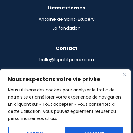
Liens externes
Antoine de Saint-Exupéry
La fondation
Contact
hello@lepetitprince.com
Le Petit Prince Licensing
Nous respectons votre vie privée
13 Boulevard Edgar Quinet
Nous utilisons des cookies pour analyser le trafic de
75014 Paris, France
notre site et améliorer votre expérience de navigation.
En cliquant sur « Tout accepter », vous consentez à
cette utilisation. Vous pouvez également refuser ou
personnaliser vos choix.
Le Petit Prince® © POMASE 2026
-
Mentions légales
-
Politique de confidentialité
- Site imaginé par