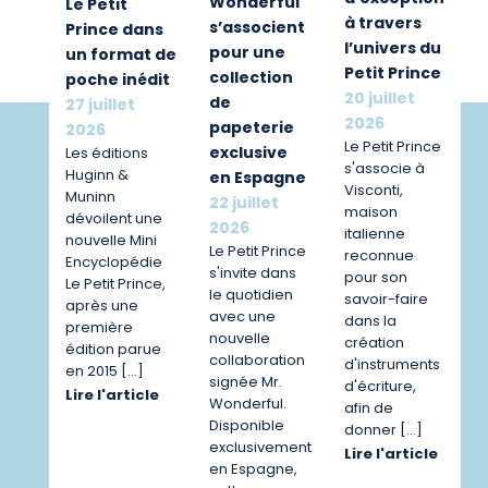
Wonderful
Le Petit
à travers
s’associent
Prince dans
l’univers du
pour une
un format de
Petit Prince
collection
poche inédit
20 juillet
de
27 juillet
2026
papeterie
2026
Le Petit Prince
exclusive
Les éditions
s'associe à
Huginn &
en Espagne
Visconti,
Muninn
22 juillet
maison
dévoilent une
2026
italienne
nouvelle Mini
Le Petit Prince
reconnue
Encyclopédie
s'invite dans
pour son
Le Petit Prince,
le quotidien
savoir-faire
après une
avec une
dans la
première
nouvelle
création
édition parue
collaboration
d'instruments
en 2015 […]
signée Mr.
d'écriture,
Lire l'article
Wonderful.
afin de
Disponible
donner […]
exclusivement
Lire l'article
en Espagne,