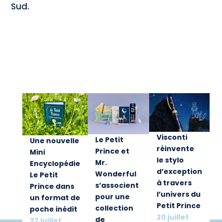
Sud.
Visconti
Le Petit
Une nouvelle
réinvente
Prince et
Mini
le stylo
Mr.
Encyclopédie
d’exception
Wonderful
Le Petit
à travers
s’associent
Prince dans
l’univers du
pour une
un format de
Petit Prince
collection
poche inédit
20 juillet
de
27 juillet