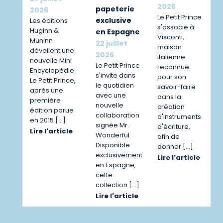
2026
papeterie
2026
Le Petit Prince
exclusive
Les éditions
s'associe à
Huginn &
en Espagne
Visconti,
Muninn
22 juillet
maison
dévoilent une
2026
italienne
nouvelle Mini
Le Petit Prince
reconnue
Encyclopédie
s'invite dans
pour son
Le Petit Prince,
le quotidien
savoir-faire
après une
avec une
dans la
première
nouvelle
création
édition parue
collaboration
d'instruments
en 2015 […]
signée Mr.
d'écriture,
Lire l'article
Wonderful.
afin de
Disponible
donner […]
exclusivement
Lire l'article
en Espagne,
cette
collection […]
Lire l'article