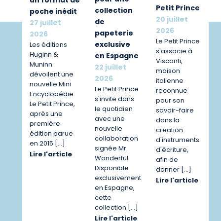
Petit Prince
collection
poche inédit
20 juillet
de
27 juillet
2026
papeterie
2026
Le Petit Prince
exclusive
Les éditions
s'associe à
Huginn &
en Espagne
Visconti,
Muninn
22 juillet
maison
dévoilent une
2026
italienne
nouvelle Mini
Le Petit Prince
reconnue
Encyclopédie
s'invite dans
pour son
Le Petit Prince,
le quotidien
savoir-faire
après une
avec une
dans la
première
nouvelle
création
édition parue
collaboration
d'instruments
en 2015 […]
signée Mr.
d'écriture,
Lire l'article
Wonderful.
afin de
Disponible
donner […]
exclusivement
Lire l'article
en Espagne,
cette
collection […]
Lire l'article