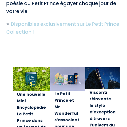
poésie du Petit Prince égayer chaque jour de
votre vie.
⭐
Disponibles exclusivement sur Le Petit Prince
Collection !
Visconti
Le Petit
Une nouvelle
réinvente
Prince et
Mini
le stylo
Mr.
Encyclopédie
d’exception
Wonderful
Le Petit
à travers
s’associent
Prince dans
l’univers du
pour une
un format de