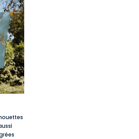
lhouettes
aussi
égrées