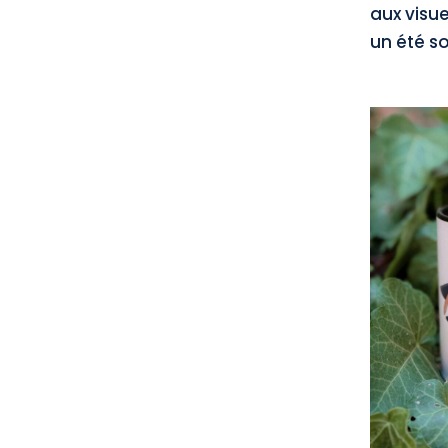
aux visue
un été so