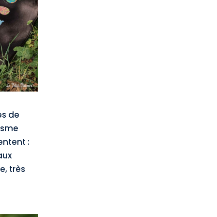
es de
hisme
ntent :
aux
, très