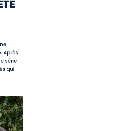
ÉTÉ
une
e. Après
e série
és qui