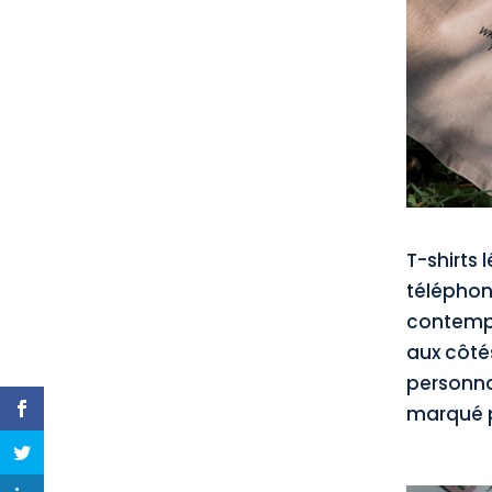
T-shirts 
téléphon
contempo
aux côté
personna
marqué p