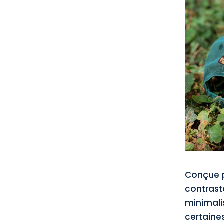
Conçue po
contraste
minimalis
certaines