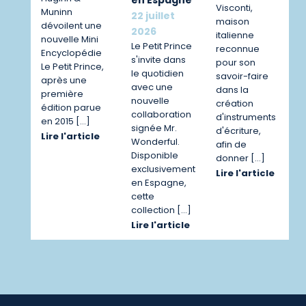
en Espagne
Visconti,
Muninn
22 juillet
maison
dévoilent une
2026
italienne
nouvelle Mini
Le Petit Prince
reconnue
Encyclopédie
s'invite dans
pour son
Le Petit Prince,
le quotidien
savoir-faire
après une
avec une
dans la
première
nouvelle
création
édition parue
collaboration
d'instruments
en 2015 […]
signée Mr.
d'écriture,
Lire l'article
Wonderful.
afin de
Disponible
donner […]
exclusivement
Lire l'article
en Espagne,
cette
collection […]
Lire l'article