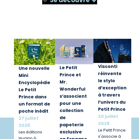
Visconti
Le Petit
Une nouvelle
réinvente
Prince et
Mini
le stylo
Mr.
Encyclopédie
d’exception
Wonderful
Le Petit
à travers
s’associent
Prince dans
l’univers du
pour une
un format de
Petit Prince
collection
poche inédit
20 juillet
de
27 juillet
2026
papeterie
2026
Le Petit Prince
exclusive
Les éditions
s'associe à
Huginn &