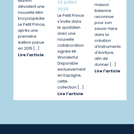
Muninn
22 juillet
maison
dévoilent une
2026
italienne
nouvelle Mini
Le Petit Prince
reconnue
Encyclopédie
s'invite dans
pour son
Le Petit Prince,
le quotidien
savoir-faire
après une
avec une
dans la
première
nouvelle
création
édition parue
collaboration
d'instruments
en 2015 […]
signée Mr.
d'écriture,
Lire l'article
Wonderful.
afin de
Disponible
donner […]
exclusivement
Lire l'article
en Espagne,
cette
collection […]
Lire l'article