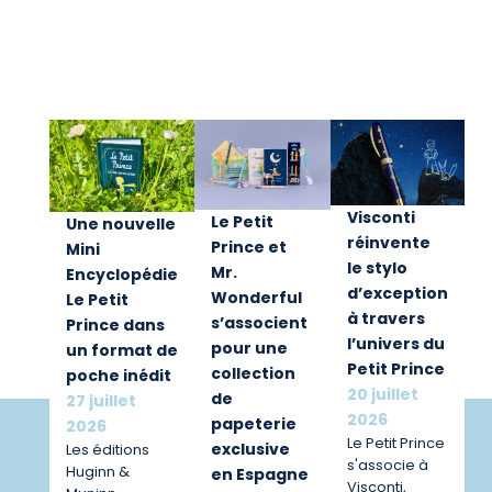
Visconti
Le Petit
Une nouvelle
réinvente
Prince et
Mini
le stylo
Mr.
Encyclopédie
d’exception
Wonderful
Le Petit
à travers
s’associent
Prince dans
l’univers du
pour une
un format de
Petit Prince
collection
poche inédit
20 juillet
de
27 juillet
2026
papeterie
2026
Le Petit Prince
exclusive
Les éditions
s'associe à
Huginn &
en Espagne
Visconti,