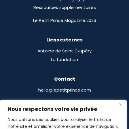
Ressources supplémentaires
Le Petit Prince Magazine 2026
Liens externes
Antoine de Saint-Exupéry
La fondation
Contact
hello@lepetitprince.com
Le Petit Prince Licensing
Nous respectons votre vie privée
13 Boulevard Edgar Quinet
Nous utilisons des cookies pour analyser le trafic de
75014 Paris, France
notre site et améliorer votre expérience de navigation.