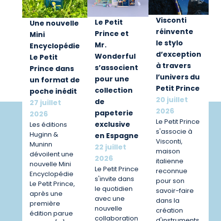
Visconti
Le Petit
Une nouvelle
réinvente
Prince et
Mini
le stylo
Mr.
Encyclopédie
d’exception
Wonderful
Le Petit
à travers
s’associent
Prince dans
l’univers du
pour une
un format de
Petit Prince
collection
poche inédit
20 juillet
de
27 juillet
2026
papeterie
2026
Le Petit Prince
exclusive
Les éditions
s'associe à
Huginn &
en Espagne
Visconti,
Muninn
22 juillet
maison
dévoilent une
2026
italienne
nouvelle Mini
Le Petit Prince
reconnue
Encyclopédie
s'invite dans
pour son
Le Petit Prince,
le quotidien
savoir-faire
après une
avec une
dans la
première
nouvelle
création
édition parue
collaboration
d'instruments