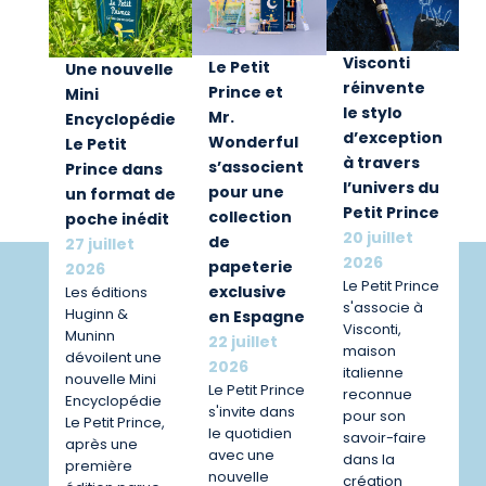
Visconti
Le Petit
Une nouvelle
réinvente
Prince et
Mini
le stylo
Mr.
Encyclopédie
d’exception
Wonderful
Le Petit
à travers
s’associent
Prince dans
l’univers du
pour une
un format de
Petit Prince
collection
poche inédit
20 juillet
de
27 juillet
2026
papeterie
2026
Le Petit Prince
exclusive
Les éditions
s'associe à
Huginn &
en Espagne
Visconti,
Muninn
22 juillet
maison
dévoilent une
2026
italienne
nouvelle Mini
Le Petit Prince
reconnue
Encyclopédie
s'invite dans
pour son
Le Petit Prince,
le quotidien
savoir-faire
après une
avec une
dans la
première
nouvelle
création