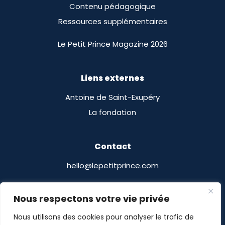
Contenu pédagogique
Ressources supplémentaires
Le Petit Prince Magazine 2026
Liens externes
Antoine de Saint-Exupéry
La fondation
Contact
hello@lepetitprince.com
Le Petit Prince Licensing
Nous respectons votre vie privée
13 Boulevard Edgar Quinet
Nous utilisons des cookies pour analyser le trafic de
75014 Paris, France