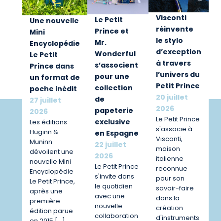
Visconti
Le Petit
Une nouvelle
réinvente
Prince et
Mini
le stylo
Mr.
Encyclopédie
d’exception
Wonderful
Le Petit
à travers
s’associent
Prince dans
l’univers du
pour une
un format de
Petit Prince
collection
poche inédit
20 juillet
de
27 juillet
2026
papeterie
2026
Le Petit Prince
exclusive
Les éditions
s'associe à
Huginn &
en Espagne
Visconti,
Muninn
22 juillet
maison
dévoilent une
2026
italienne
nouvelle Mini
Le Petit Prince
reconnue
Encyclopédie
s'invite dans
pour son
Le Petit Prince,
le quotidien
savoir-faire
après une
avec une
dans la
première
nouvelle
création
édition parue
collaboration
d'instruments
en 2015 […]