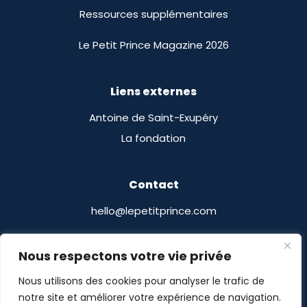
Ressources supplémentaires
Le Petit Prince Magazine 2026
Liens externes
Antoine de Saint-Exupéry
La fondation
Contact
hello@lepetitprince.com
Le Petit Prince Licensing
Nous respectons votre vie privée
13 Boulevard Edgar Quinet
Nous utilisons des cookies pour analyser le trafic de
75014 Paris, France
notre site et améliorer votre expérience de navigation.