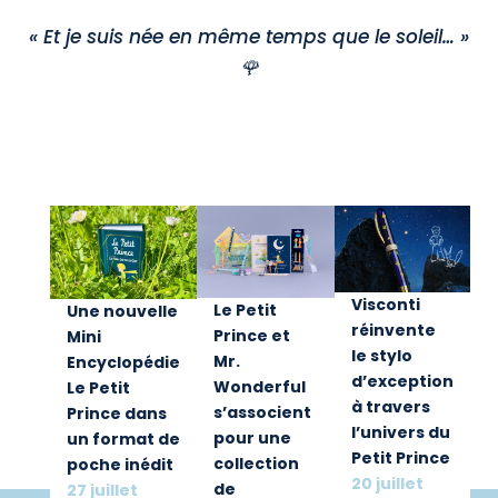
« Et je suis née en même temps que le soleil… »
🌹
Visconti
Le Petit
Une nouvelle
réinvente
Prince et
Mini
le stylo
Mr.
Encyclopédie
d’exception
Wonderful
Le Petit
à travers
s’associent
Prince dans
l’univers du
pour une
un format de
Petit Prince
collection
poche inédit
20 juillet
de
27 juillet